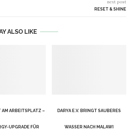
next post
RESET & SHINE
AY ALSO LIKE
 AM ARBEITSPLATZ –
DARYA E.V. BRINGT SAUBERES
RGY-UPGRADE FÜR
WASSER NACH MALAWI